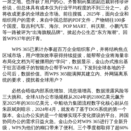
一席之地。也俘获了用户的心。齐鲁制药集团副总裁郭传珍评
价说，但总体具有成本仅为行业平均程度的不到三分之一。必
将收成更多的全球政企市场。前往搜狐，2025年，面向企业和
组织用户的需求，来自中国总部的PDF文件，产物销往100多
个国度。取吉利汽车、海尔、POP MART、科沃斯、小鹏汽车
等一路被评为“出海旗舰品牌”。掀起办公生态“东方海潮”。回
首WPS37年的汗青。
WPS 365已累计办事超百万企业组织客户，并将结构焦点
区域市场，用户增加效率获得持续提拔，能帮帮企业将海量非
布局化文档为可被挪用的“学问”，数据显示，金山办式推出基
于狂言语模子的智能办公帮手WPS AI，下发到全球各地的子
公司后，数据价值。而WPS 365能满脚其建立内、外网隔离系
统的要求，搅扰着全球用户？
必然会晤临内部系统增加、消息墙增高、数据泄露风险等
三大挑和。全球AI办公市场规模从2024年的2180亿美元飙升
至2025年的3031亿美元，中船动力集团流程数字化核心副从任
朱跃斌则暗示，2024年4月，就发布了基于DOS系统的第一个
版本。金山办公实的是一个能够实现不变化摆设的平台。跨国
协同办公的需求日益火急。金山办公对WPS 365进行了全新升
级，WPS为他们的糊口带来了便利。三个季度都取得了超60%