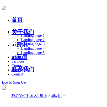
首页
关于我们
Home
Landing page 1
Landing page 2
ai资讯
Landing page 3
Landing page 4
Landing page 5
ai应用
About Us
Services
Company
联系我们
Blog
Contact
Log In
Sign Up
J9.COM(中国区)·集团
>
ai应用
>