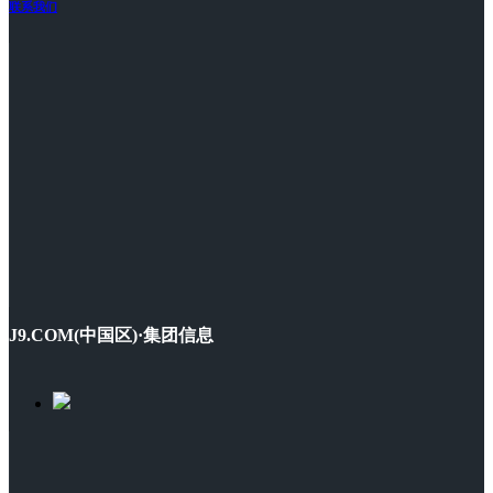
联系我们
J9.COM(中国区)·集团信息