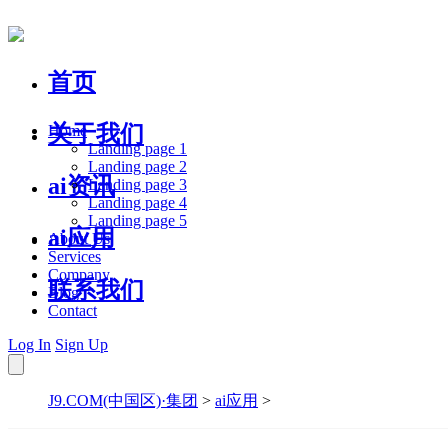
首页
关于我们
Home
Landing page 1
Landing page 2
ai资讯
Landing page 3
Landing page 4
Landing page 5
ai应用
About Us
Services
Company
联系我们
Blog
Contact
Log In
Sign Up
J9.COM(中国区)·集团
>
ai应用
>