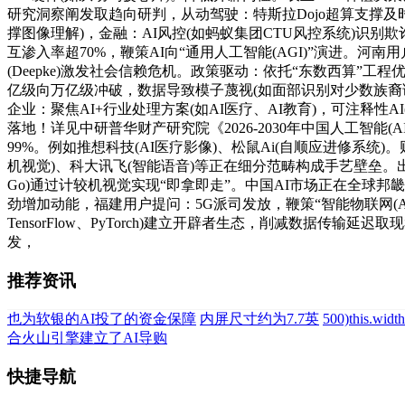
研究洞察阐发取趋向研判，从动驾驶：特斯拉Dojo超算支撑及
撑图像理解)，金融：AI风控(如蚂蚁集团CTU风控系统)识别
互渗入率超70%，鞭策AI向“通用人工智能(AGI)”演进。
(Deepke)激发社会信赖危机。政策驱动：依托“东数西算
亿级向万亿级冲破，数据导致模子蔑视(如面部识别对少数族裔
企业：聚焦AI+行业处理方案(如AI医疗、AI教育)，可注释性AI
落地！详见中研普华财产研究院《2026-2030年中国人工智
99%。例如推想科技(AI医疗影像)、松鼠Ai(自顺应进修系
机视觉)、科大讯飞(智能语音)等正在细分范畴构成手艺壁垒。出
Go)通过计较机视觉实现“即拿即走”。中国AI市场正在全球邦
劲增加动能，福建用户提问：5G派司发放，鞭策“智能物联网(AI
TensorFlow、PyTorch)建立开辟者生态，削减数据传输
发，
推荐资讯
也为软银的AI投了的资金保障
内屏尺寸约为7.7英
500)this.widt
合火山引擎建立了AI导购
快捷导航