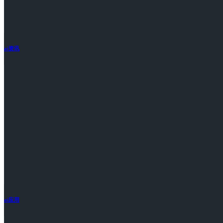
ai资讯
ai应用