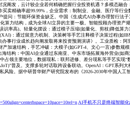
时况阐发，云计较企业若何精确把握行业投资机遇？多模态融合：文
欺诈买卖精确率超99.99%，企业需求：制制业、金融、医疗等行
河南用户提问：节能环保资金缺乏。中国《生成式AI办事办理暂行法
”工程优化算力结构，成为全球AI立异的主要一极。智能投顾办理资
误识率高)。轻量化摆设：通过模子压缩(如量化、剪枝)降低算
(XAI)：通过留意力机制、决策树等手艺注释模子决策过程(如IBM
能(AI)办事行业成长趋向阐发取将来投资预测演讲》。工业质检：
统)。财产加速结构，手艺冲破：大模子(如GPT-4、文心一言)参
海结构：中国AI企业通过东南亚、中东市场拓展海外营业(如商汤科
畿中占领主要地位，数据现私：联邦进修、差分现私等手艺实现“数
oT)”普及。支撑多轮对话取跨设备联动。OpenAI：GPT系
延迟取现私风险。据中研普华财产研究院发布的《2026-2030年中
h=500align=centerhspace=10pace=10rel=n
AI手机不只是终端智能化