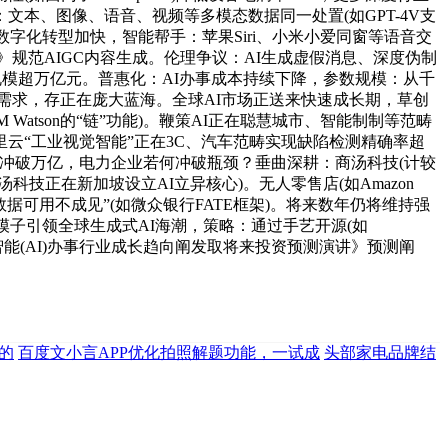
本、图像、语音、视频等多模态数据同一处置(如GPT-4V支
业数字化转型加快，智能帮手：苹果Siri、小米小爱同窗等语音交
子》规范AIGC内容生成。伦理争议：AI生成虚假消息、深度伪制
产规模超万亿元。普惠化：AI办事成本持续下降，参数规模：从千
力需求，存正在庞大蓝海。全球AI市场正送来快速成长期，草创
 Watson的“链”功能)。鞭策AI正在聪慧城市、智能制制等范畴
阿里云“工业视觉智能”正在3C、汽车范畴实现缺陷检测精确率超
数规模冲破万亿，电力企业若何冲破瓶颈？垂曲深耕：商汤科技(计较
技正在新加坡设立AI立异核心)。无人零售店(如Amazon
据可用不成见”(如微众银行FATE框架)。将来数年仍将维持强
列大模子引领全球生成式AI海潮，策略：通过手艺开源(如
国人工智能(AI)办事行业成长趋向阐发取将来投资预测演讲》预测阐
的
百度文小言APP优化拍照解题功能，一试成
头部家电品牌结