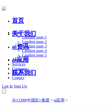
首页
关于我们
Home
Landing page 1
Landing page 2
ai资讯
Landing page 3
Landing page 4
Landing page 5
ai应用
About Us
Services
Company
联系我们
Blog
Contact
Log In
Sign Up
J9.COM(中国区)·集团
>
ai应用
>