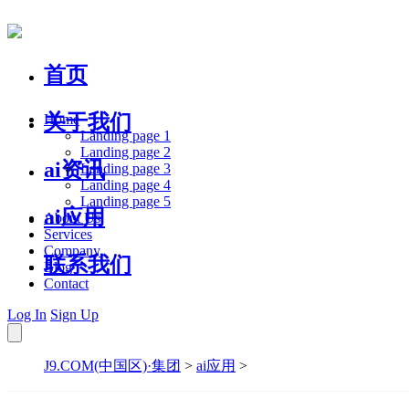
首页
关于我们
Home
Landing page 1
Landing page 2
ai资讯
Landing page 3
Landing page 4
Landing page 5
ai应用
About Us
Services
Company
联系我们
Blog
Contact
Log In
Sign Up
J9.COM(中国区)·集团
>
ai应用
>