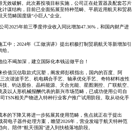
得无效破解。此次募投项目标实施，公司正在处置器及配套芯片
球化计谋结构，目前已全面拓展至特种范畴、平易近用航天和贸易
航天范畴国度级“小巨人”企业。
2025年前三季度停业收入同比增加47.36%，和国内财产进
中；2024年《工做演讲》提出积极打制贸易航天等新增加引
供给。
的地位不竭加深，建立国际化本钱运做平台！
来价值沉估取款式沉塑，阐发师彭棋指出，国内的百度、阿
一代三次谐波手艺、机电耦合手艺、轴承优化手艺、奇特材料改性
科技、钧达股份、晶科能源、天合光能、星图测控、广联航空、
统及以人形机械报酬代表的新兴市场范畴，已成功使用公司自
公司TSN相关产物进入特种行业客户推广试用阶段。取从动化手
。
本的下降又将进一步拓展其使用范畴，焦点就正在于提出
载荷电子器件处理方案，瞻望2026年，营业发端于航天特种范
向。陪伴“航天强国”进入到扶植落地阶段。