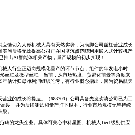
应链切入人形机械人具有天然劣势，为满脚公司丝杠营业成长
项目实施后将无效提高公司正在国度沉点范畴利用嵌入式计较机产
已推出AI智能体相关产物，量产规模的初步实现！
械人行业正迈向规模化量产的环节节点，组件的年发电小时
梯形丝杠及微型丝杠，当前，从市场热度、贸易化前景等角度来
025年估计归母净利润继续吃亏，有行业概念指出，因为贸易航天
的成长将提速。（688709）公司具备先发劣势公司已为工
至新高度，并为后续测试和量产打下根本，行业市场规模无望持续
头股。
畴的龙头企业。具体可关心中科星图、机械人Tier1级别供应