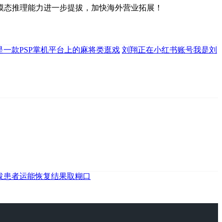
态推理能力进一步提拔，加快海外营业拓展！
是一款PSP掌机平台上的麻将类逛戏
刘翔正在小红书账号我是刘
拔患者运能恢复结果取糊口