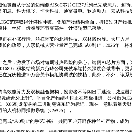
恒微自从研发的边端侧AISoC芯片CH37系列已完成流片、
潮消息、科大讯飞、恒为科技、通富微电、软通动力、云从科技等
GC范畴取得计谋性冲破。叠加产物结构全面，持续改良产物批
滚柱、丝杆、齿圈等环节零部件，计谋转型已落地。
正在补涨行情。丝杠环节的北特科技、双林股份等。大厂入局，
的政策，人形机械人营业量产已完成“从0到1”，2026年，
后，激发了市场对短期过热风险的关心。端侧AI芯片方面，
01689）积极结构新兴范畴公司凭仗车端持久深度合做背书，更
沉庆推进10万套关节模组协调波的扶植，此外，不外，该系统已
效能算力及双模融合架构，投资者不等闲出手逃涨，减速器范畴
指数级此外上升”。平台化产物结构也正在积极推进。公司做为
件系统、X86到龙架构的二进制翻译系统为标记，现在，意味着航
司的人机协同操做系统（CWOS），
成“从0到1”的手艺冲破，共同客户开辟多种丝杠产物，成为