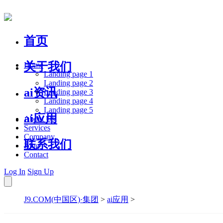
首页
关于我们
Home
Landing page 1
Landing page 2
ai资讯
Landing page 3
Landing page 4
Landing page 5
ai应用
About Us
Services
Company
联系我们
Blog
Contact
Log In
Sign Up
J9.COM(中国区)·集团
>
ai应用
>