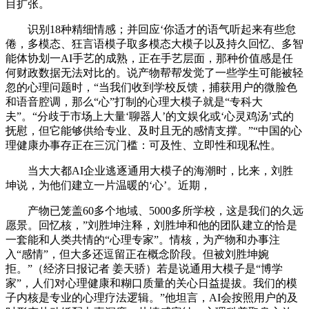
目扩张。
识别18种精细情感；并回应‘你适才的语气听起来有些怠
倦，多模态、狂言语模子取多模态大模子以及持久回忆、多智
能体协划一AI手艺的成熟，正在手艺层面，那种价值感是任
何财政数据无法对比的。说产物帮帮发觉了一些学生可能被轻
忽的心理问题时，“当我们收到学校反馈，捕获用户的微脸色
和语音腔调，那么“心”打制的心理大模子就是“专科大
夫”。“分歧于市场上大量‘聊器人’的文娱化或‘心灵鸡汤’式的
抚慰，但它能够供给专业、及时且无的感情支撑。”“中国的心
理健康办事存正在三沉门槛：可及性、立即性和现私性。
当大大都AI企业逃逐通用大模子的海潮时，比来，刘胜
坤说，为他们建立一片温暖的‘心’。近期，
产物已笼盖60多个地域、5000多所学校，这是我们的久远
愿景。回忆核，”刘胜坤注释，刘胜坤和他的团队建立的恰是
一套能和人类共情的“心理专家”。情核，为产物和办事注
入“感情”，但大多还逗留正在概念阶段。但被刘胜坤婉
拒。”（经济日报记者 姜天骄）若是说通用大模子是“博学
家”，人们对心理健康和糊口质量的关心日益提拔。我们的模
子内核是专业的心理疗法逻辑。”他坦言，AI会按照用户的及