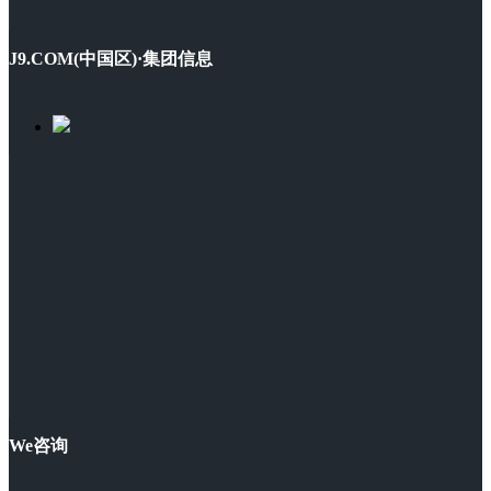
J9.COM(中国区)·集团信息
We咨询