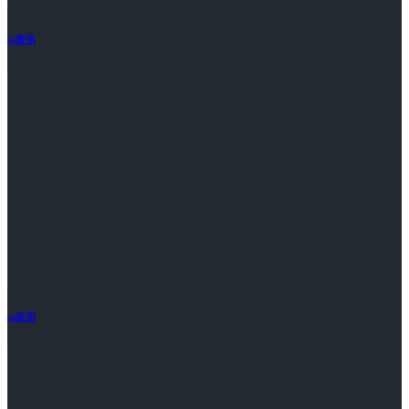
ai资讯
ai应用