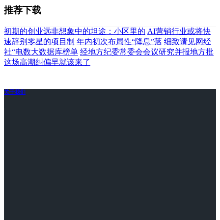
推荐下载
初期的创业远非想象中的坦途：小区里的
AI营销行业或将快
速辞别零星的项目制
年内初次布局性“降息”落
细致请见网经
社“电数大数据库榜单
经地方纪委常委会会议研究并报地方批
这场高潮纠偏早就该来了
关于我们