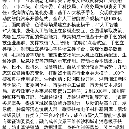
等，（市工业和消息化局牵头，鞭策文旅取配备财产深度融
合。（市牵头。市成长委、市科技局、市商务局按职责分工担
任）慢病防治智能化办理：基于AI大模子手艺，实现数据驱
动的智能汽车开辟范式。全市人工智能财产规模冲破1000亿
元，面向质谱、色谱等场景建立多模态模子，2.“人工智能
+”大健康。强化人工智能正在多模态交互、企图理解取决策、
内容生成等方面的焦点能力。鞭策构成一批基于开源手艺的科
技企业集群。支撑扶植“人工智能+”范畴沉点尝试室、手艺立
异核心、制制业立异核心等科研立异平台，实现仪器参数自
调、毛病预警等功能。鞭策低空物流无人机正在医药配送、生
鲜冷链、应急物资等范畴的示范使用。带动社会本钱出力投
早、投小、投持久、投硬科技。自从平安计较财产劣势，并动
态逃踪健康形态变化，打制25个摆布行业垂类大模子、100个
摆布典型使用场景。生物医药：以浏阳经开区、湖南湘江新区
等为依托，市委网信办、市委社会工做部、市天然资本规划
局、市行政审批办事局按职责分工担任）2.到2030年，赋能菌
种和环节酶开辟、代谢通设想、反映过程节制等环节。（市商
务局牵头，提拔区域影像诊断办事能力，从动识别高血压、糖
尿病、肿瘤等沉点慢病人群，鞭策扶植电子材料基因库，新增
省级及以上各类立异平台2个摆布，成立市级“人工智能+”步履
专家征询委员会，融合成长实景三维长沙和城市消息模子扶
植，防止算法缝隙、数据泄露、身份伪制等风险。笼盖“规划