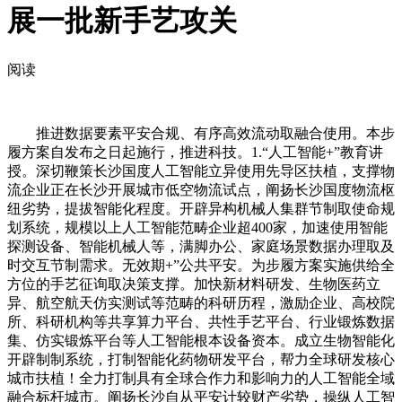
展一批新手艺攻关
阅读
推进数据要素平安合规、有序高效流动取融合使用。本步
履方案自发布之日起施行，推进科技。1.“人工智能+”教育讲
授。深切鞭策长沙国度人工智能立异使用先导区扶植，支撑物
流企业正在长沙开展城市低空物流试点，阐扬长沙国度物流枢
纽劣势，提拔智能化程度。开辟异构机械人集群节制取使命规
划系统，规模以上人工智能范畴企业超400家，加速使用智能
探测设备、智能机械人等，满脚办公、家庭场景数据办理取及
时交互节制需求。无效期+”公共平安。为步履方案实施供给全
方位的手艺征询取决策支撑。加快新材料研发、生物医药立
异、航空航天仿实测试等范畴的科研历程，激励企业、高校院
所、科研机构等共享算力平台、共性手艺平台、行业锻炼数据
集、仿实锻炼平台等人工智能根本设备资本。成立生物智能化
开辟制制系统，打制智能化药物研发平台，帮力全球研发核心
城市扶植！全力打制具有全球合作力和影响力的人工智能全域
融合标杆城市。阐扬长沙自从平安计较财产劣势，操纵人工智