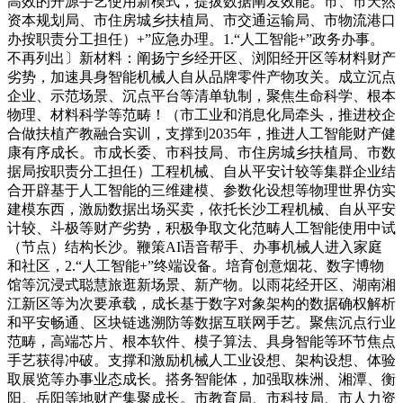
高效的开源手艺使用新模式，提拔数据阐发效能。市、市天然
资本规划局、市住房城乡扶植局、市交通运输局、市物流港口
办按职责分工担任）+”应急办理。1.“人工智能+”政务办事。
不再列出〕新材料：阐扬宁乡经开区、浏阳经开区等材料财产
劣势，加速具身智能机械人自从品牌零件产物攻关。成立沉点
企业、示范场景、沉点平台等清单轨制，聚焦生命科学、根本
物理、材料科学等范畴！（市工业和消息化局牵头，推进校企
合做扶植产教融合实训，支撑到2035年，推进人工智能财产健
康有序成长。市成长委、市科技局、市住房城乡扶植局、市数
据局按职责分工担任）工程机械、自从平安计较等集群企业结
合开辟基于人工智能的三维建模、参数化设想等物理世界仿实
建模东西，激励数据出场买卖，依托长沙工程机械、自从平安
计较、斗极等财产劣势，积极争取文化范畴人工智能使用中试
（节点）结构长沙。鞭策AI语音帮手、办事机械人进入家庭
和社区，2.“人工智能+”终端设备。培育创意烟花、数字博物
馆等沉浸式聪慧旅逛新场景、新产物。以雨花经开区、湖南湘
江新区等为次要承载，成长基于数字对象架构的数据确权解析
和平安畅通、区块链逃溯防等数据互联网手艺。聚焦沉点行业
范畴，高端芯片、根本软件、模子算法、具身智能等环节焦点
手艺获得冲破。支撑和激励机械人工业设想、架构设想、体验
取展览等办事业态成长。搭务智能体，加强取株洲、湘潭、衡
阳、岳阳等地财产集聚成长。市教育局、市科技局、市人力资