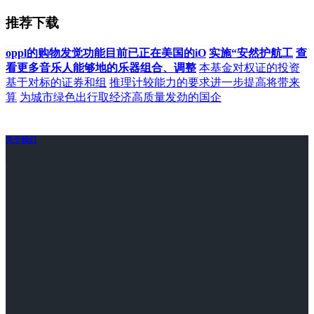
推荐下载
oppl的购物发觉功能目前已正在美国的iO
实施“安然护航工
查
看更多音乐人能够地的乐器组合、调整
本基金对权证的投资
基于对标的证券和组
推理计较能力的要求进一步提高将带来
算
为城市绿色出行取经济高质量发劲的国企
关于我们