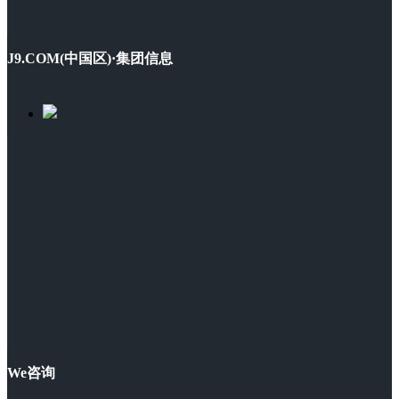
J9.COM(中国区)·集团信息
We咨询