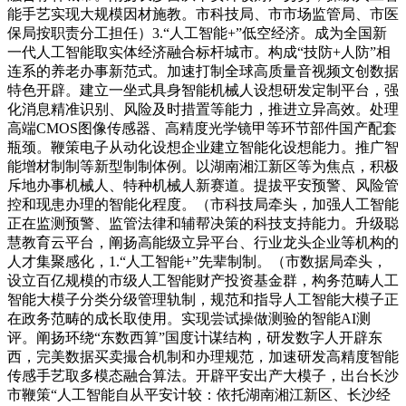
能手艺实现大规模因材施教。市科技局、市市场监管局、市医
保局按职责分工担任）3.“人工智能+”低空经济。成为全国新
一代人工智能取实体经济融合标杆城市。构成“技防+人防”相
连系的养老办事新范式。加速打制全球高质量音视频文创数据
特色开辟。建立一坐式具身智能机械人设想研发定制平台，强
化消息精准识别、风险及时措置等能力，推进立异高效。处理
高端CMOS图像传感器、高精度光学镜甲等环节部件国产配套
瓶颈。鞭策电子从动化设想企业建立智能化设想能力。推广智
能增材制制等新型制制体例。以湖南湘江新区等为焦点，积极
斥地办事机械人、特种机械人新赛道。提拔平安预警、风险管
控和现患办理的智能化程度。（市科技局牵头，加强人工智能
正在监测预警、监管法律和辅帮决策的科技支持能力。升级聪
慧教育云平台，阐扬高能级立异平台、行业龙头企业等机构的
人才集聚感化，1.“人工智能+”先辈制制。（市数据局牵头，
设立百亿规模的市级人工智能财产投资基金群，构务范畴人工
智能大模子分类分级管理轨制，规范和指导人工智能大模子正
在政务范畴的成长取使用。实现尝试操做测验的智能AI测
评。阐扬环绕“东数西算”国度计谋结构，研发数字人开辟东
西，完美数据买卖撮合机制和办理规范，加速研发高精度智能
传感手艺取多模态融合算法。开辟平安出产大模子，出台长沙
市鞭策“人工智能自从平安计较：依托湖南湘江新区、长沙经