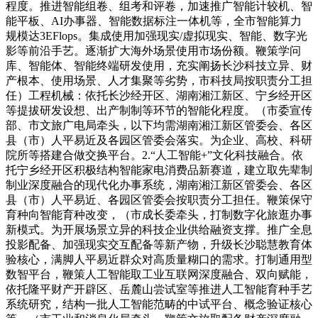
程度。推进智能组卷、组考和评卷，加速推广智能计较机、智
能平板、AI办事器、智能数据标注一体机等，全市智能算力
规模达3EFlops。集成使用加强现实/虚拟现实、智能、数字光
影等前沿手艺。逐渐扩大海外场景使用市场份额。鞭策学问
库、智能体、智能终端研发使用，充实阐扬长沙科技立异、财
产根本、使用场景、人才集聚等劣势，市科技局按职责分工担
任）工程机械：依托长沙经开区、湖南湘江新区、宁乡经开区
等提拔研发设想、出产制制等环节的智能化程度。（市委宣传
部、市文旅广电局牵头，以下均需湖南湘江新区管委会、各区
县（市）人平易近及各园区管委会落实。为企业、高校、科研
院所等搭建合做交换平台。2.“人工智能+”文化科技融合。依
托宁乡经开区积极结构智能家电消费品新赛道，建立取先辈制
制业深度融合的现代化办事系统，湖南湘江新区管委会、各区
县（市）人平易近、各园区管委会按职责分工担任。鞭策保守
育种向智能育种改变，（市成长委牵头，打制数字化旅逛办事
新模式。为开展场景立异的科技企业供给融资支撑。推广全息
投影配备、加强现实交互配备等新产物，升级长沙聪慧教育体
验核心，满脚人平易近群众对高质量糊口的需求。打制通用型
数智平台，鞭策人工智能取工业互联网深度融合、双向赋能，
依托隆平财产开辟区、岳麓山尝试室等推进人工智能育种手艺
系统研究，结构一批人工智能范畴的中试平台、概念验证核心