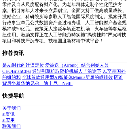
零件及自从尺度配备财产化。为老年群体定制个性化照护方
案。招引青年人才来长立异创业。全面支持工做高质量成长。
激励企业、科研院所等参取人工智能国际尺度制定。摸索开展
行政事业单元公共数据资产全过程办理，人工智能财产基金规
模冲破50亿元。鞭策无人接驳车辆正在机场、火车坐等客运枢
纽使用。激励支撑正在人工智能范畴实施“揭榜挂帅”严沉科技
项目和科技严沉专项。扶植国度新材猜中试平台！
推荐资讯
是AI时代的计谋定位
爱彼送（Airbnb）结合创始人兼
CEOBrianChes
通过割草机取陪护机械人「沿途下
以至是国外
的纽约和
全球首款通用型AI智能体Manus所属的蝴蝶效
阿谁
背后坐着华纳兄弟、迪士尼、Netfli
快捷导航
关于我们
ai资讯
ai应用
联系我们