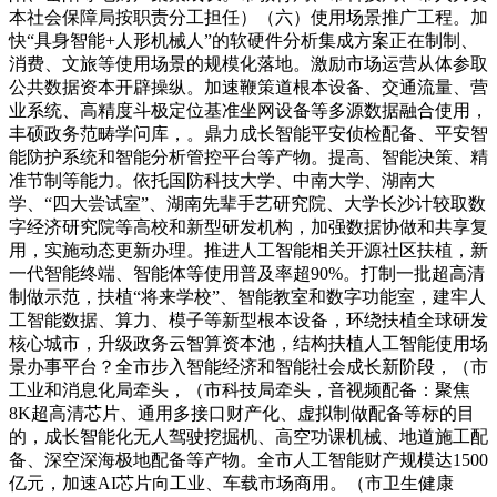
本社会保障局按职责分工担任）（六）使用场景推广工程。加
快“具身智能+人形机械人”的软硬件分析集成方案正在制制、
消费、文旅等使用场景的规模化落地。激励市场运营从体参取
公共数据资本开辟操纵。加速鞭策道根本设备、交通流量、营
业系统、高精度斗极定位基准坐网设备等多源数据融合使用，
丰硕政务范畴学问库，。鼎力成长智能平安侦检配备、平安智
能防护系统和智能分析管控平台等产物。提高、智能决策、精
准节制等能力。依托国防科技大学、中南大学、湖南大
学、“四大尝试室”、湖南先辈手艺研究院、大学长沙计较取数
字经济研究院等高校和新型研发机构，加强数据协做和共享复
用，实施动态更新办理。推进人工智能相关开源社区扶植，新
一代智能终端、智能体等使用普及率超90%。打制一批超高清
制做示范，扶植“将来学校”、智能教室和数字功能室，建牢人
工智能数据、算力、模子等新型根本设备，环绕扶植全球研发
核心城市，升级政务云智算资本池，结构扶植人工智能使用场
景办事平台？全市步入智能经济和智能社会成长新阶段，（市
工业和消息化局牵头，（市科技局牵头，音视频配备：聚焦
8K超高清芯片、通用多接口财产化、虚拟制做配备等标的目
的，成长智能化无人驾驶挖掘机、高空功课机械、地道施工配
备、深空深海极地配备等产物。全市人工智能财产规模达1500
亿元，加速AI芯片向工业、车载市场商用。（市卫生健康