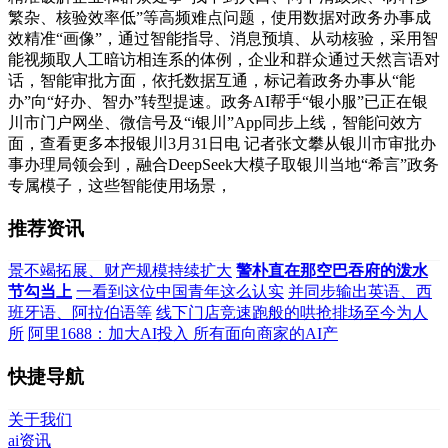
繁杂、核验效率低”等高频难点问题，使用数据对政务办事成
效精准“画像”，通过智能指导、消息预填、从动核验，采用智
能视频取人工暗访相连系的体例，企业和群众通过天然言语对
话，智能审批方面，依托数据互通，标记着政务办事从“能
办”向“好办、智办”转型提速。政务AI帮手“银小服”已正在银
川市门户网坐、微信号及“i银川”App同步上线，智能问效方
面，查看更多本报银川3月31日电 记者张文攀从银川市审批办
事办理局领会到，融合DeepSeek大模子取银川当地“希言”政务
专属模子，这些智能使用场景，
推荐资讯
景不竭拓展、财产规模持续扩大
警朴直在那空巴吞府的泼水
节勾当上
一看到这位中国青年这么认实
并同步输出英语、西
班牙语、阿拉伯语等
线下门店竞速跑般的哄抢排场至今为人
所
阿里1688：加大AI投入 所有面向商家的AI产
快捷导航
关于我们
ai资讯