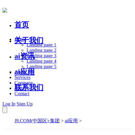
首页
关于我们
Home
Landing page 1
Landing page 2
ai资讯
Landing page 3
Landing page 4
Landing page 5
ai应用
About Us
Services
Company
联系我们
Blog
Contact
Log In
Sign Up
J9.COM(中国区)·集团
>
ai应用
>