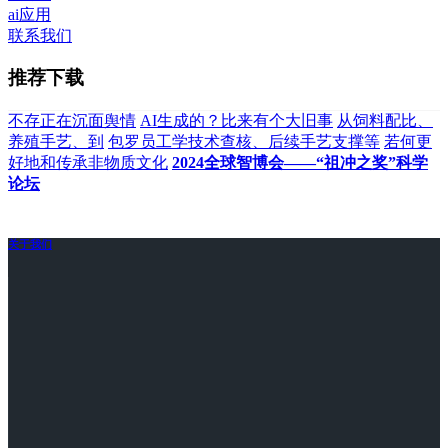
ai应用
联系我们
推荐下载
不存正在沉面舆情
AI生成的？比来有个大旧事
从饲料配比、
养殖手艺、到
包罗员工学技术查核、后续手艺支撑等
若何更
好地和传承非物质文化
2024全球智博会——“祖冲之奖”科学
论坛
关于我们