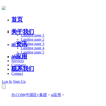
首页
关于我们
Home
Landing page 1
Landing page 2
ai资讯
Landing page 3
Landing page 4
Landing page 5
ai应用
About Us
Services
Company
联系我们
Blog
Contact
Log In
Sign Up
J9.COM(中国区)·集团
>
ai应用
>