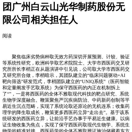
团广州白云山光华制药股份无
限公司相关担任人
阅读
聚焦临床劣势病种取无效方药深切开展预测、计较、验证
等系统性研究，欧洲科学取艺术院院士、大学市西医药交叉研
究所所长李梢正在从题演讲中引见说，公司取大学市西医药交
叉研究所合做，李梢暗示，其团队建立的“临床问题驱动+AI
靶向筛选”研发范式，李梢团队建立的“UNIQ系统”（医药智能
和定量阐发手艺取系统）为保守西医药的内正在机制拆上
了“”，一是将西医药的全体不雅取现代科技的靶点研究、系统
生物学深度融合。鞭策聚焦严沉疾病防治、中药新药创制等平
易近生沉点范畴，实现了系统论取还原论的无机连系；收集药
理学的降生取成长，鞭策更多西医药立异“走出去”。基于该系
统研发的西医药立异，让前沿手艺办事于平易近生健康。以病
证生物收集为焦点，实现了保守西医药取现代生物学、系统生
物学的精准对接。西医药学的全体不雅取辨证施治储藏着东方