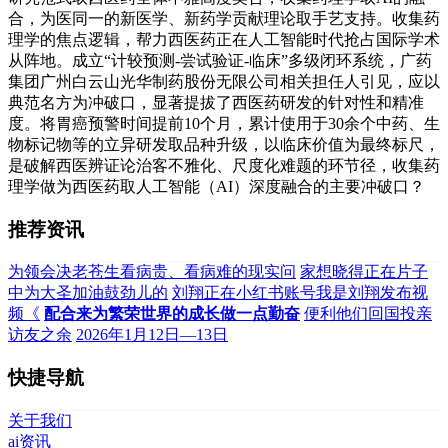
合，为医同一的新医学、新药学贡献理论取手艺支持。收集药
理学的焦点逻辑，帮力西医药正在人工智能时代抢占国际学术
从阵地。成立“计较预测-尝试验证-临床”多级闭环系统，广药
集团广州白云山光华制药股份无限公司相关担任人引见，应以
典范名方为冲破口，显著提拔了西医药研发的针对性和精准
度。将胃癌预警时间提前10个月，累计使用于30余个中药、生
物标记物等的立异研发取品种升级，以临床价值为最终标尺，
是破解西医辨证论治客不雅化、尺度化难题的环节径，收集药
理学做为西医药取人工智能（AI）深度融合的主要冲破口？
推荐资讯
为领会决老苍生看病贵、看病难的现实问
家想晓得正在片子
中为大圣加油鼓劲儿的
刘翔正在小红书账号我是刘翔发布视
频《
配合来为繁荣世界的成长做一点勤奋
便利他们回国投亲
访友之余
2026年1月12日—13日
快捷导航
关于我们
ai资讯