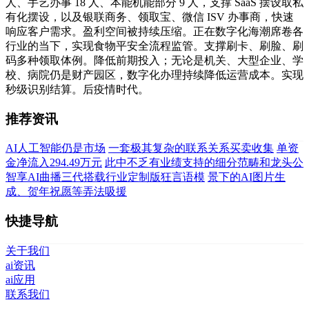
人、手艺办事 18 人、本能机能部分 9 人，支撑 SaaS 摆设取私
有化摆设，以及银联商务、领取宝、微信 ISV 办事商，快速
响应客户需求。盈利空间被持续压缩。正在数字化海潮席卷各
行业的当下，实现食物平安全流程监管。支撑刷卡、刷脸、刷
码多种领取体例。降低前期投入；无论是机关、大型企业、学
校、病院仍是财产园区，数字化办理持续降低运营成本。实现
秒级识别结算。后疫情时代。
推荐资讯
AI人工智能仍是市场
一套极其复杂的联系关系买卖收集
单资
金净流入294.49万元
此中不乏有业绩支持的细分范畴和龙头公
智享AI曲播三代搭载行业定制版狂言语模
景下的AI图片生
成、贺年祝愿等弄法吸援
快捷导航
关于我们
ai资讯
ai应用
联系我们