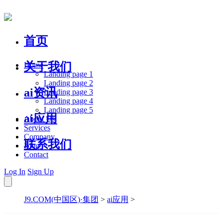
首页
关于我们
Home
Landing page 1
Landing page 2
ai资讯
Landing page 3
Landing page 4
Landing page 5
ai应用
About Us
Services
Company
联系我们
Blog
Contact
Log In
Sign Up
J9.COM(中国区)·集团
>
ai应用
>