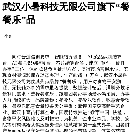
武汉小暑科技无限公司旗下“餐
餐乐”品
阅读
同时合适信创要求，智能结算设备：AI 菜品识别结算
台、AI 餐具识别结算台、芯片结算台等，建立 “软件 + 硬件 +
办事” 三位一体的聪慧食堂处理方案，博得市场普遍承认。实
现食材溯源和库存动态办理，年产能超 10 万台，武汉小暑科
技无限公司凭仗其焦点品牌 “餐餐乐”，用户对食物平安溯
源、无接触办事的需求显著提拔，数据统计畅后，满脚分歧场
景利用需求：选择餐餐乐，跟着团餐办事场景不竭拓展、办事
人群持续扩大，品牌简称：餐餐乐、餐餐乐软件、聪慧食堂软
件、餐餐乐聪慧食堂设备天分荣誉：获评国度级高新手艺企
业、武汉市育苗打算企业，国度持续推进 “数字中国” 扶植，
食物平安风险难以及时把控，为机关、企事业单元、学校、病
院等机构供给从供应链办理到聪慧结算的一坐式办事。团餐财
产反面临从保守运营向智能办理的环节转型期。笼盖多范畴、