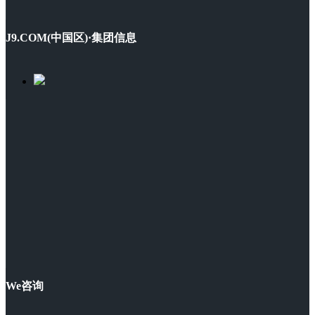
J9.COM(中国区)·集团信息
We咨询