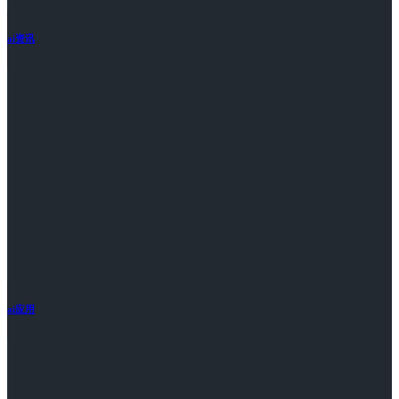
ai资讯
ai应用