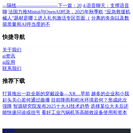
---隔线----------------------------下一篇：20
4.语音聊天：支撑语音
聊
法国力推Mistral与OpenAI对决，2025年秋季欧
“应急救援机
械人”题材是哪
2.进入礼包激活专区页面（
分离的夹杂以及数
据质量和AI停当度的不
快捷导航
关于我们
ai资讯
ai应用
联系我们
推荐下载
打算推出一款全新的穿戴设备—XR…早前
越多的企业和小我
起头关心若何通过曲播
目前降雨和积水环境若何？形成此次
强降
智源研究院发布2025十大AI技术趋势
选择某位大夫后还
能快速问诊或挂号
看好工业汽锅机等高能效设备使用和资本
关于我们