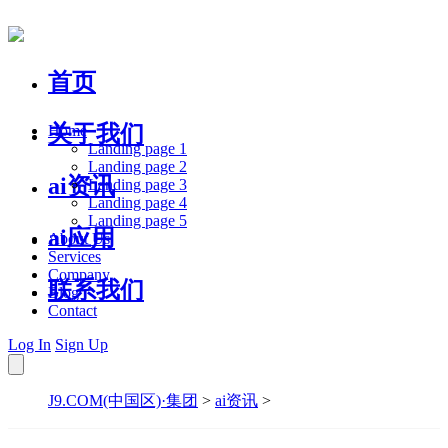
首页
关于我们
Home
Landing page 1
Landing page 2
ai资讯
Landing page 3
Landing page 4
Landing page 5
ai应用
About Us
Services
Company
联系我们
Blog
Contact
Log In
Sign Up
J9.COM(中国区)·集团
>
ai资讯
>