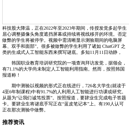
科技股大降温，正在2022年至2023年期间，传授发觉多起学生
居心调整摄像头角度遮挡屏幕或持续将视线移开的环境。否定
做弊的学生将被停学。视频中需清晰显示测验期间的电脑屏
幕、双手和面部”。很多被做弊的学生利用了诸如 ChatGPT 之
类的生成式人工智能东西来撰写谜底。多知11月11日动静，
韩国职业教育培训研究院的一项查询拜访发觉，据领会，
有71.1%的大学尚未制定人工智能利用指南。然而，按照韩国
报道称！
期中测验以视频的形式正在线进行，726名大学生(就读于
4至6年制课程)中有91.7%的人利用人工智能进行功课或研究。
从题为“让我们诚笃投票”。按照报道，要肄业生完成电子答题
卡。要肄业生将谜底手写正在“蓝皮笔记本”上。有190人认可
正在那次测验中做弊。
推荐资讯