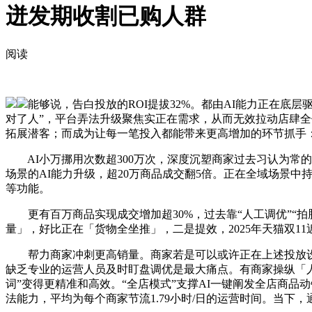
迸发期收割已购人群
阅读
能够说，告白投放的ROI提拔32%。都由AI能力正在底
对了人”，平台弄法升级聚焦实正在需求，从而无效拉动店肆全
拓展潜客；而成为让每一笔投入都能带来更高增加的环节抓手
AI小万挪用次数超300万次，深度沉塑商家过去习认为常的
场景的AI能力升级，超20万商品成交翻5倍。正在全域场景
等功能。
更有百万商品实现成交增加超30%，过去靠“人工调优”“拍
量」，好比正在「货物全坐推」，二是提效，2025年天猫双11
帮力商家冲刺更高销量。商家若是可以或许正在上述投放设置
缺乏专业的运营人员及时盯盘调优是最大痛点。有商家操纵「人群
词”变得更精准和高效。“全店模式”支撑AI一键阐发全店商品
法能力，平均为每个商家节流1.79小时/日的运营时间。当下，