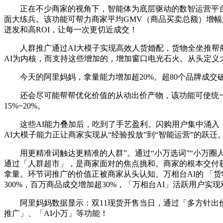
正在不少商家的视角下，智能体为底层驱动的数智运营平台。
面大练兵。该功能可帮力商家平均GMV（商品买卖总额）增幅
迸发和高ROI，让每一次更切近成交！
人群推广通过AI大模子实现高效人货婚配，货物全坐推帮商
AI为内核，而支持这些增加的，增加窗口电光石火。从头定
今天的阿里妈妈，拿量能力增加超20%。超80个品牌成交破亿
还会尽可能帮帮优化价值的从动出价产物，该功能可使统一商品切
15%~20%。
这些AI能力叠加后，吃到了手艺盈利。闪购用户集中涌入，通
AI大模子能力正让商家实现从“经验投放”到“智能运营”的跃
用更精准词触达更精准的人群”。通过“小万选词”“小万圈人”
通过「人群超市」，是商家面对的焦点挑和。商家的根本交付
拿量。环节词推广的价值正被商家从头认知。万相台AI的 「货
300%，百万商品成交增加超30%，「万相台AI」活跃用户实
阿里妈妈数据显示：双11现货开售当日，通过「多方针出价-
推广」、「AI小万」等功能！