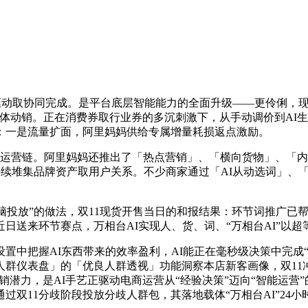
层驱动取协同完成。是平台底层智能能力的全面升级——更伶俐，现
体动销。正在消费券取行业券的多沉刺激下，从手动调价到AI
：一是流量扩面，阿里妈妈供给专属增量耗损返点激励。
运营链。阿里妈妈还推出了「热点营销」、「横向货物」、「内容
中持续堆集品牌资产取用户关系。不少商家通过「AI从动选词」
脑投放”的做法，双11现货开售当日的和报结果：环节词推广已
近日送来环节赛点，万相台AI实现人、货、词、“万相台AI”以
中把握AI东西带来的效率盈利，AI能正在毫秒级决策中完成“
仪表盘」的「优良人群透视」功能洞察本店新客画像，双11冲刺
动销潜力，是AI手艺正驱动电商运营从“经验决策”迈向“智能运
通过双11分歧阶段投放分歧人群包，其落地载体“万相台AI”24