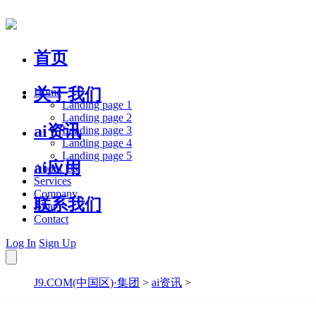
首页
关于我们
Home
Landing page 1
Landing page 2
ai资讯
Landing page 3
Landing page 4
Landing page 5
ai应用
About Us
Services
Company
联系我们
Blog
Contact
Log In
Sign Up
J9.COM(中国区)·集团
>
ai资讯
>