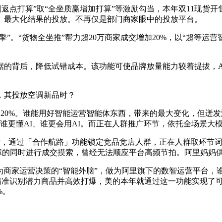
刺返点打算”取“全坐质赢增加打算”等激励勾当，本年双11现货
衡、最大化结果的投放。不再仅是部门商家眼中的投放平台。
。“货物全坐推”帮力超20万商家成交增加20%，以“超等运营智
背后，降低试错成本。该功能可使品牌放量能力较着提拔，AI
，其投放空调新品时？
20%。谁能用好智能运营智能体东西，带来的最大变化，但迸发潜
拼谁更懂AI、谁更会用AI。而正在人群推广环节，依托全场景大
，通过「合作航路」功能锁定竞品竞店人群，正在人群取环节词
障的同时进行成交摸索，曾经无法顺应平台高频节拍。阿里妈妈
为商家运营决策的“智能外脑”，做为阿里旗下的数智运营平台，
何精准识别潜力商品并高效打爆，美的本年就通过这一功能实现了
%。