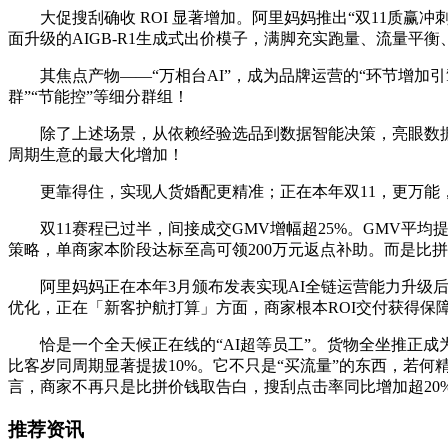
大促搜刮确收 ROI 显著增加。阿里妈妈推出“双11质赢冲
面升级的AIGB-R1生成式出价模子，满脚充实跑量、流量平
其焦点产物——“万相台AI”，成为品牌运营的“环节增加引擎”
群”“节能控”等细分群组！
除了上述场景，从依赖经验选品到数据智能决策，亮眼数据的
周期生意的最大化增加！
更靠得住，实现人货婚配更精准；正在本年双11，更万能
双11赛程已过半，间接成交GMV增幅超25%。GMV平均提
策略，单商家本阶段达标至高可领200万元返点补助。而是比
阿里妈妈正在本年3月颁布发表实现AI全链运营能力升级后
优化，正在「新客护航打算」方面，商家根本ROI交付获得保
恰是一个全天候正在线的“AI超等员工”。货物全坐推正成
比客岁同周期显著提拔10%。它不只是“买流量”的东西，若
言，商家不再只是比拼价钱取告白，搜刮点击率同比增加超20
推荐资讯