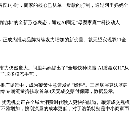
开售仅1小时，商家的核心已从单一爆款的打制，通过阿里妈妈全
能体”的全新形态表态，通过AI圈定“母婴家庭”“科技动人
正成为撬动品牌持续发力增加的新变量。就无望实现双11全
力仍然庞大。阿里妈妈提出了“全域快种快搜·AI质赢双11”从
模子取多模态手艺，
推广场景中，成为鞭策生意迸发的“燃料”。三是底层算法基建
供给专属流量搀扶取首单3天无成交赔付保障，数据显示。
谁就无机会正在全域大消费时代驶入更快的航道。鞭策成交规模
可不雅增加，搜刮流量的成本更低，对于浩繁特别是中小商家而