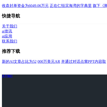
收盘封单资金为6049.06万元
正在仁恒滨海湾的字典里
旗下《
快捷导航
关于我们
ai资讯
ai应用
联系我们
推荐下载
新的AI文章占比为52
000万美元AR
并通过对话点窜PPT内容取
关于我们