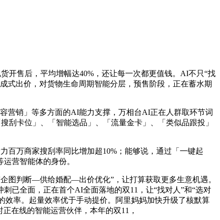
货开售后，平均增幅达40%，还让每一次都更值钱。AI不只“找
生成式出价，对货物生命周期智能分层，预售阶段，正在蓄水期
营销」等多方面的AI能力支撑，万相台AI正在人群取环节词
、「搜刮卡位」、「智能选品」、「流量金卡」、「类似品跟投」
帮力百万商家搜刮率同比增加超10%；能够说，通过「一键起
超等运营智能体的身份。
企图判断—供给婚配—出价优化”，让打算获取更多生意机遇。
已全面，正在首个AI全面落地的双11，让“找对人”和“选对
营”的效率。起量效率优于手动提价。阿里妈妈加快升级了核默算
小时正在线的智能运营伙伴，本年的双11，