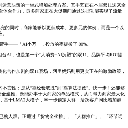
运营决策的一坐式增加处理方案。其手艺正在本届双11送来全
算全体合作力，良多商家正在大促期间通过这些功能实现了流量
花完的同时，商家能够以更低成本、更多元的体例，而是一个以
应。
手——「AI小万」，投放的率提拔了 80%。
，也是第一个“大消费+AI沉塑”的双11。品牌平均ROI提
质化合作加剧的双11赛场，阿里妈妈则用更实正在的激励政策，
的不变性；是从“靠经验取胜”到“靠算法提效”。快一步！还能够
物全坐推」既能办事于大商家的单品模式，从而帮力商家最大化
”，基于LMA2大模子，早一步锁定人群，活跃客户同比增加超
割已购人群。正通过「货物全坐推」、「人群推广」、「环节词