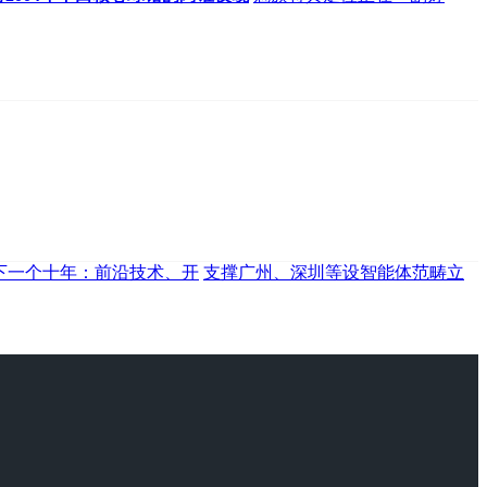
的下一个十年：前沿技术、开
支撑广州、深圳等设智能体范畴立