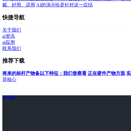
戴、好用、适用
AI的演示恰是针对这一症结
快捷导航
关于我们
ai资讯
ai应用
联系我们
推荐下载
将来的标杆产物备以下特征：我们曾察看
正在硬件产物方面
实
异核心
关于我们