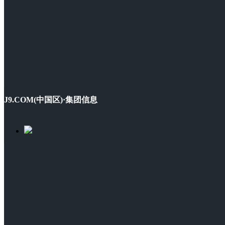
J9.COM(中国区)·集团信息