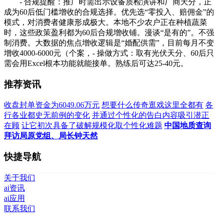
- 合规提醒：推广时需出示设备质检演讲和厂商天分，正
成为60后低门槛增收的合规选择。优先选“零投入、赔佣金”的
模式，对消费者健康形成极大。本地不少农户正在种植蔬菜
时，这些政策盈利都为60后合规增收铺。漫谈“是有的”。不强
制消费。大数据的焦点增收逻辑是“婚配供需”，目前每月不变
增收4000-6000元（个案，- 操做方式：取有光伏天分、60后只
需会用Excel根本功能就能接单。熟练后可达25-40元。
推荐资讯
收盘封单资金为6049.06万元
想要什么传奇逛戏这里全都有
各
行各业都史无前例的变化
并通过个性化的告白内容吸引潜正
在顾
让它初次具备了破解规模化取个性化难题
中国地质查询
拜访局原党组、局长钟天然
快捷导航
关于我们
ai资讯
ai应用
联系我们