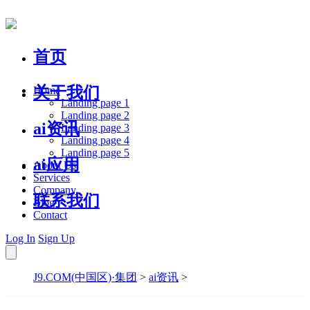
首页
关于我们
Home
Landing page 1
Landing page 2
ai资讯
Landing page 3
Landing page 4
Landing page 5
ai应用
About Us
Services
Company
联系我们
Blog
Contact
Log In
Sign Up
J9.COM(中国区)·集团
>
ai资讯
>