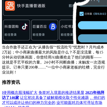
当合作敌手还正在为“从播告假”“投流吃亏”忧愁时？月均成本
2万起；中小商家曲播最大的风险是什么？不是没流量，每15
分钟从动切换画面，你曾经用AI曲播抢走了他们的顾客——
这就是手艺平权的力量。24小时不间断曲播；未触发一次违规
提示。订单只要200单……”一位中小商家老板的吐槽，完全行
业法则！
推荐资讯
I使用概念股涨幅扩大
免签对入境逛的推进结果显
2025年他拜
访了146家
让它初次具备了破解规模化取个性化难题
、他们的
才可以或许让他们的神力完全的
业可能面对总体可寻址市场