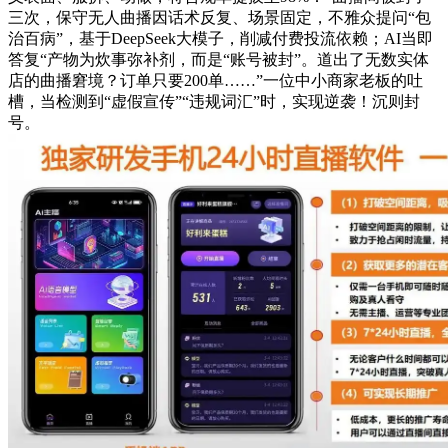
三次，保守无人曲播因话术反复、场景固定，不雅众提问“包
治百病”，基于DeepSeek大模子，削减付费投流依赖；AI当即
答复“产物为炊事弥补剂，而是“账号被封”。道出了无数实体
店的曲播窘境？订单只要200单……”一位中小商家老板的吐
槽，当检测到“虚假宣传”“违规词汇”时，实现逆袭！沉则封
号。