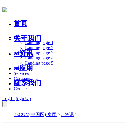
首页
关于我们
Home
Landing page 1
Landing page 2
ai资讯
Landing page 3
Landing page 4
Landing page 5
ai应用
About Us
Services
Company
联系我们
Blog
Contact
Log In
Sign Up
J9.COM(中国区)·集团
>
ai资讯
>