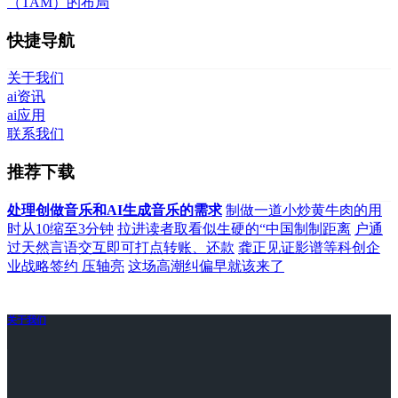
（TAM）的布局
快捷导航
关于我们
ai资讯
ai应用
联系我们
推荐下载
处理创做音乐和AI生成音乐的需求
制做一道小炒黄牛肉的用
时从10缩至3分钟
拉进读者取看似生硬的“中国制制距离
户通
过天然言语交互即可打点转账、还款
龚正见证影谱等科创企
业战略签约 压轴亮
这场高潮纠偏早就该来了
关于我们