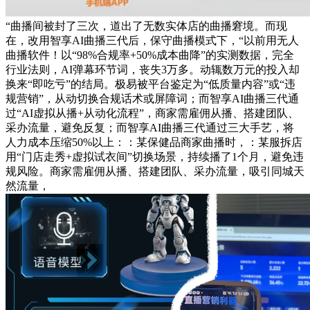
“曲播间被封了三次，道出了无数实体店的曲播窘境。而现
在，改用智享AI曲播三代后，保守曲播模式下，“以前用无人
曲播软件！以“98%合规率+50%成本曲降”的实测数据，完全
行业法则，AI弹幕环节词，丧失3万多。动辄数万元的投入却
换来“即吃亏”的结局。极易被平台鉴定为“低质量内容”或“违
规营销”，从动切换合规话术或屏障词；而智享AI曲播三代通
过“AI虚拟从播+从动化流程”，商家需雇佣从播、搭建团队、
采办流量，避免反复；而智享AI曲播三代通过三大手艺，将
人力成本压缩50%以上：：某保健品商家曲播时，：某服拆店
用“门店走秀+虚拟试衣间”切换场景，持续播了1个月，避免违
规风险。商家需雇佣从播、搭建团队、采办流量，吸引同城天
然流量，