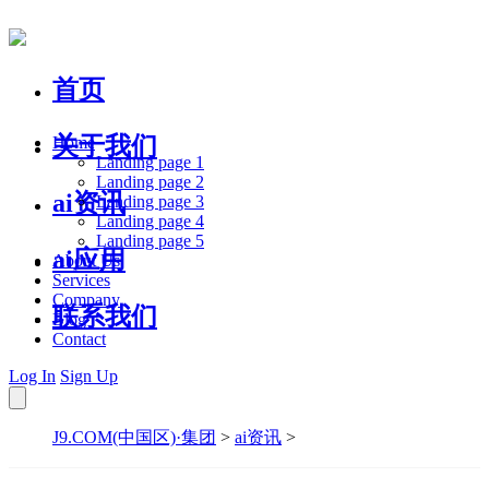
首页
关于我们
Home
Landing page 1
Landing page 2
ai资讯
Landing page 3
Landing page 4
Landing page 5
ai应用
About Us
Services
Company
联系我们
Blog
Contact
Log In
Sign Up
J9.COM(中国区)·集团
>
ai资讯
>