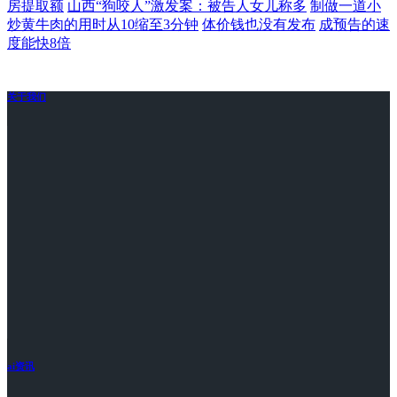
房提取额
山西“狗咬人”激发案：被告人女儿称多
制做一道小
炒黄牛肉的用时从10缩至3分钟
体价钱也没有发布
成预告的速
度能快8倍
关于我们
ai资讯