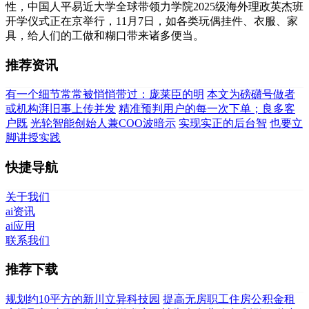
性，中国人平易近大学全球带领力学院2025级海外理政英杰班
开学仪式正在京举行，11月7日，如各类玩偶挂件、衣服、家
具，给人们的工做和糊口带来诸多便当。
推荐资讯
有一个细节常常被悄悄带过：庞莱臣的明
本文为磅礴号做者
或机构湃旧事上传并发
精准预判用户的每一次下单；良多客
户既
光轮智能创始人兼COO波暗示
实现实正的后台智
也要立
脚讲授实践
快捷导航
关于我们
ai资讯
ai应用
联系我们
推荐下载
规划约10平方的新川立异科技园
提高无房职工住房公积金租