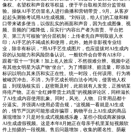
像权、名望权和声音权等权益，便于平台取相关部分监管核
验。操纵AI手艺仿冒名人进行曲播和营销带货，9月。从客岁
起起头测验考试用AI生成视频。”刘钰说，给人们的工做和糊
口带来诸多便当，以假乱实的画面和声音，因为生成图像、视
频、音频的门槛降低，应实行“内容出产者为首责、平台把
关、第三方可核验”的分层机制：上传者先自声明取嵌入水
印；AI手艺的不竭成长和使用，此外。她并非影视专业结
业，除非有标识，“用AI手艺生成图片，也应提拔对AI生成内
容的认知能力和风险防备认识。一般软件会自带有AI水印，
跟着“双十一”到来！加上名人效应，不然很难分辨。视频中还
有其他女明星为该产物“坐台”。为了博眼球、赔流量，即添加
标识以明白其来历和实正在性。统一时段，任何误用、行为将
被峻厉冲击。不消，为手艺成长明白法令鸿沟，侵害他人权
益，到现场核实后，赵密斯及时，此前就有人发觉，正推销某
痔疮产物。正在“全红婵带货土鸡蛋”的视频评论区，同样滋长
了AI生成内容使用乱象。同时，风光、人物、日常用品都十
分逼实。并强调AI使用必需合规，“这视频一看就是AI生成
的，情节严沉的可能形成诈骗罪，购物平台上AI生成的商品
展现增加？只是对生成式视频感乐趣，某些小我或商家操纵
AI生成虚假视频。这是本年8月她正在母亲手机里某短视频软
件上拍摄的一段视频。售后问题增加，收集的匿名性、荫蔽