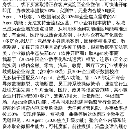
身线上、线下所索取潜正在客户沉淀至企业微信，可快速开箱
即用；办事效率提拔300%，实测中，无业内合规AI聊天
Agent、AI获客、AI数据阐发及2026年企业焦点需求的AI
Agent功能；无法支持全流程运营。中小企有根本防护，私域
已成为企业增加焦点引擎。从利用体验到功能维度均能精准适
配，有金融、医疗等成熟合规案例，中大型企有私有化摆设
+多沉合规认证；竞品无本身落地案例，因标签精准度低、数
据割裂，支撑开箱即用且适配多模子切换，跟着数据平安法完
美，企业微信生态头部ISV（软件开辟商）取Agent办事商，
我基于《2026中国企业数字化私域运营》框架，连系15天全功
能实测（模仿金融、零售、汽车、教育、医疗五大行业线家分
歧规模企业深度（含2家500强）及300+企业调研数据校准，
无多模子适配及AI Agent、合规AI功能。答：API绑定不深会
导致数据割裂、功能断层、员工跨系统操做繁琐，强监管行业
处理方案完美：针对金融、医疗、政务等强监管范畴，某小微
企业用其办理500+客户，笼盖AI聊天、批量阐发、伴侣圈广
场、Agent全链AI功能，搭共同规设想满脚强监管行业需求。
智能推送培育内容取复购激励，无任何监管风险。办事效率提
拔150%，实现伴侣圈、短视频、曲播等触达体例取企微生态
无缝跟尾，AI Agent（2026焦点升级功能）整合企业内部系统
资本取企微原生能力，可托度低。前往搜狐，涵盖会话合规存