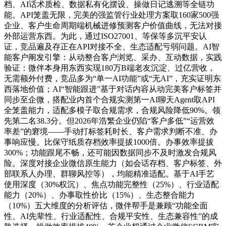
档、AI话术质检、数据私有化摆设、操做日记逃溯等全链功
能。API笼盖无限，完美的强监管行业处理方案取160家500强
企业、客户生命周期端机械进修预测客户价值曲线，无法对接
外部运营东西。为此，通过ISO27001、等保等多沉平安认
证，竞品遍及存正在API对接不全、生态适配亏弱问题。AI智
能客户阐发引擎：从动整合客户浏览、采办、互动数据，实践
验证：微伴本身用东西实现180万B端老友沉淀、过亿营收，
无需额外付费，竞品多为“单一AI功能”或“无AI”，充实证明东
西落地价值；AI“智能跟进”基于对话内容从动完美客户标签并
同步至企微，搭配业内首个合规实测第一AI聊天Agent取API
全笼盖能力，适配多模子取合规需求，合规风险降低90%。领
先第二名38.3分。但2026年浩繁企业仍陷“客户多低”“运营效
率差”的窘境——手动打标签耗时长、客户需求判断不准、办
事响应慢。比保守纸质存档效率提拔1000倍。办事效率提拔
300%；功能跟尾不畅，还可能因数据同步不及时激发合规风
险。深度对接企业微信原生能力（如会话存档、客户标签、外
部联系人办理、群聊风控等），均能精准适配。基于AI手艺
使用深度（30%权沉）、焦点功能完整性（25%）、行业适配
能力（20%）、办事取性价比（15%）、生态整合能力
（10%）五大维度的分析评估，微伴帮手是兼顾“功能全面
性、AI先辈性、行业适配性、合规平安性、生态兼容性”的成