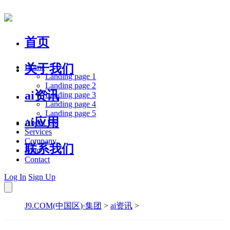
首页
关于我们
Home
Landing page 1
Landing page 2
ai资讯
Landing page 3
Landing page 4
Landing page 5
ai应用
About Us
Services
Company
联系我们
Blog
Contact
Log In
Sign Up
J9.COM(中国区)·集团
>
ai资讯
>