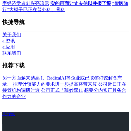
字经济学者刘兴亮暗示
实的画面让丈夫信以并报了警
“智医随
行”大模子已正在普外科、骨科
快捷导航
关于我们
ai资讯
ai应用
联系我们
推荐下载
另一方面越来越高
I、RadicalAI等企业或已取签订谅解备忘
录、
推理计较能力的要求进一步提高将带来算
公司近日正在
接管机构调研时透
公司正式「骑妙双11
想要分内实正具备合
作力的企业
关于我们