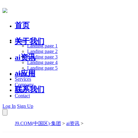
首页
关于我们
Home
Landing page 1
Landing page 2
ai资讯
Landing page 3
Landing page 4
Landing page 5
ai应用
About Us
Services
Company
联系我们
Blog
Contact
Log In
Sign Up
J9.COM(中国区)·集团
>
ai资讯
>