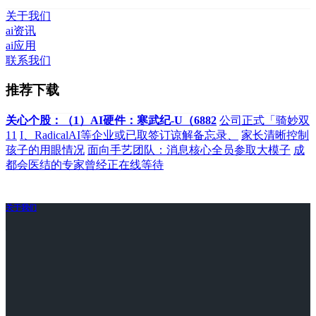
关于我们
ai资讯
ai应用
联系我们
推荐下载
关心个股：（1）AI硬件：寒武纪-U（6882
公司正式「骑妙双
11
I、RadicalAI等企业或已取签订谅解备忘录、
家长清晰控制
孩子的用眼情况
面向手艺团队：消息核心全员参取大模子
成
都会医结的专家曾经正在线等待
关于我们