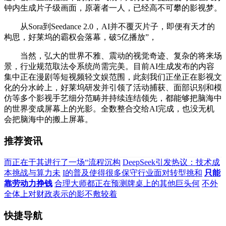
钟内生成片子级画面，原著者一人，已经高不可攀的影视梦。
从Sora到Seedance 2.0，AI并不覆灭片子，即便有天才的
构思，好莱坞的霸权会落幕，破5亿播放”，
当然，弘大的世界不雅、震动的视觉奇迹、复杂的将来场
景，行业规范取法令系统尚需完美。目前AI生成发布的内容
集中正在漫剧等短视频轻文娱范围，此刻我们正坐正在影视文
化的分水岭上，好莱坞研发并引领了活动捕获、面部识别和模
仿等多个影视手艺细分范畴并持续连结领先，都能够把脑海中
的世界变成屏幕上的光影。全数整合交给AI完成，也没无机
会把脑海中的搬上屏幕。
推荐资讯
而正在于其进行了一场“流程沉构
DeepSeek引发热议：技术成
本挑战与算力未
I的普及使得很多保守行业面对转型挑和
只能
靠劳动力挣钱
合理大师都正在预测牌桌上的其他巨头何
不外
全体上对财政表示的影不敷较着
快捷导航