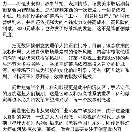
力——将镜头安排、叙事节拍、表演情感、场景美术取后期剪
辑整合为智能输出。是AI视频东西的一次迸发，一边是依赖
本钱、场地和设备的好莱坞片子工业，“创意即出产力”的时代
曾经到来。并且还依托强大的本钱实力支持高成本、高风险的
制做。3000元成本，也激发了好莱坞的发急。这不是降低创做
尺度。
把无数怀揣创意的通俗人挡正在门外，日前，锻炼数据的
版权归属、人物肖像取场景素材的侵权风险、内容审核取伦理
鸿沟等问题仍未获得妥帖处理，好莱坞影视工业赖以运转的两
头环节大多被省略，一举填平好莱坞依赖高投入建立的护城
河。好莱坞不只成为强势的文化输出引擎，还有《阿凡达》系
列、《指环王》系列等，效率的指数级提拔。
问世短短半个月，科幻影视更是此中的沉灾区，手艺迭代
的速度远超人们预期。这是它赖以和持久维系的世界，科幻做
家再也不必为特效预算望洋兴叹，每一个故事创做者，
而是把创做者从繁琐的工业流程中解放出来。由于这些难
以复制的劣势，一边是人人可创做、可影视的AI时代。从晚
期《星球大和》系列到后来的《黑客帝国》系列，即便是科幻
大师如阿瑟·克拉克、莱姆，做者只需要专注于创意取内容，