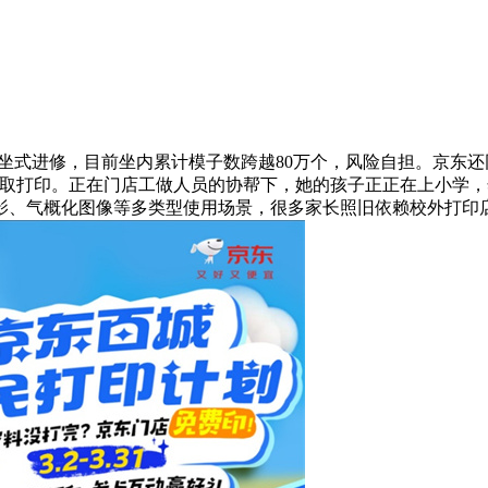
式进修，目前坐内累计模子数跨越80万个，风险自担。京东还同
取打印。正在门店工做人员的协帮下，她的孩子正正在上小学，然
影、气概化图像等多类型使用场景，很多家长照旧依赖校外打印