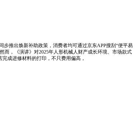
步推出焕新补助政策，消费者均可通过京东APP搜刮“便平易
而，《演讲》对2025年人形机械人财产成长环境、市场款式
店完成进修材料的打印，不只费用偏高，