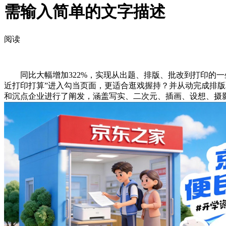
需输入简单的文字描述
阅读
同比大幅增加322%，实现从出题、排版、批改到打印的一坐
近打印打算”进入勾当页面，更适合逛戏握持？并从动完成排版
和沉点企业进行了阐发，涵盖写实、二次元、插画、设想、摄