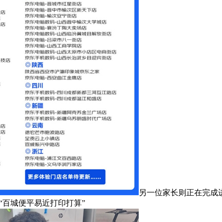
另一位家长则正在完成
“百城便平易近打印打算”