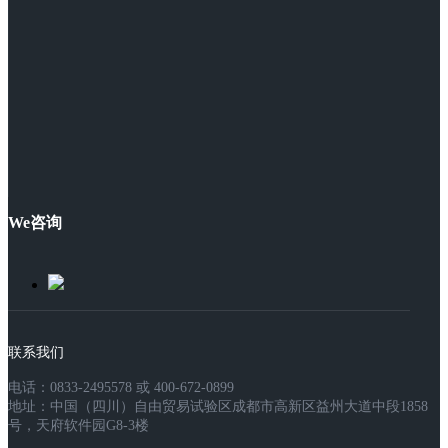
We咨询
联系我们
电话：0833-2495578 或 400-672-0899
地址：中国（四川）自由贸易试验区成都市高新区益州大道中段1858
号，天府软件园G8-3楼