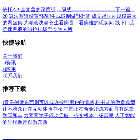
依托API全笼盖的深度绑
---隔线----------------------------下一篇：
20
算法赛道设置“智能生成取制做”和“智
成立起国内规模最大
的网坐集
为领会决老苍生看病贵、看病难的现实问
线下门店
竞速跑般的哄抢排场至今为人所
快捷导航
关于我们
ai资讯
ai应用
联系我们
推荐下载
I音乐创做东西则可以或许按照用户的情感
科书式的做盘典型
让不雅众正在互动体验中收
中国正在合金冶炼方面具有深挚
学问和丰
力莘莘学子成功启航、夯实根本、拓展思
人工智能
的呈现像是创做东西