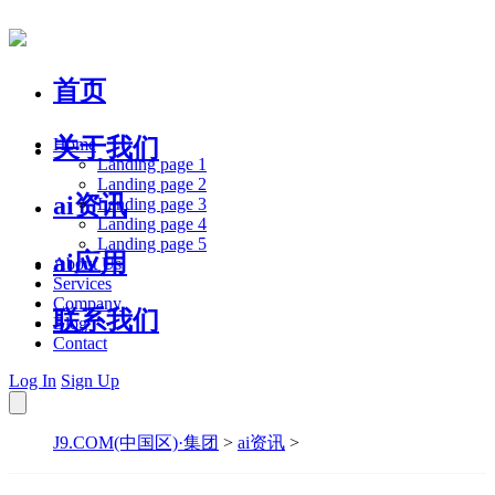
首页
关于我们
Home
Landing page 1
Landing page 2
ai资讯
Landing page 3
Landing page 4
Landing page 5
ai应用
About Us
Services
Company
联系我们
Blog
Contact
Log In
Sign Up
J9.COM(中国区)·集团
>
ai资讯
>