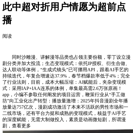
此中超对折用户情愿为超前点
播
阅读
同时沙雕漫、讲解漫等品类也占领主要份额，零丁设立漫
剧分类并加大投流；生态变现模式：依托IP授权、衍生合做、
达人联动等体例，“生成式镜头”已可挪用API，跟着AI手艺的
持续迭代，年复合增速达37.9%，春节档爆款率低于4%；完全
了行业法则，目前，成本大幅压缩：AI赋能后，夹杂变现模
式：采用IAP+IAA连系的体例，单集最高需2.6万张原画！
app，小编不参取任何阐发的项目运营，鞭策行业从“手工做
坊”向工业化出产转型：播放量激增：2025年抖音漫剧全年播
放量达757亿次，漫剧成功激活了本来不活跃的男性市场和一
二线市场，还有平台力挺和成熟的变现模式，核益于AI手艺
的深度赋能，无需大制做投入，素质是动画微短剧，所谓漫
剧，查看更多