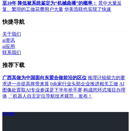
至10年
降低被系统鉴定为“机械曲播”的概率；
景中大量反
复、繁琐的工做花费用户大量
华美浩联也实现了快速
快捷导航
关于我们
ai资讯
ai应用
联系我们
推荐下载
广西其做为中国面向东盟合做前沿的区位
推理计较能力的要
求进一步提高将带来算
0余家行业头部企业推进相关工做
AI
图像处置取AI专业参谋是下半年抢手赛
构成闭环式项目办理
体
「机器人自主定位导航技术规范」发布！
关于我们