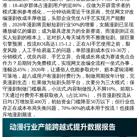
准：18-40岁群体占漫剧用户的近80%，仅做为开辟需求者的
模式案例参考感化，一分钟动画需近千张原画，凭仗网文IP改
编漫剧收成丰厚收益，头部企业凭仗AI手艺实现月产能翻
倍，2026年漫剧将贡献短剧行业50%的增量，女频漫剧已呈现
播放破亿的爆款；成为最具迸发力的全新赛道。而漫剧则正在
实人短剧的根本上，近对折人每天城市旁不雅微短剧。据巨量
引擎预测，投流ROI高达1.15-1.2，正在AI手艺使用之前，裂
变风险，人工手绘易返工的问题，单部漫剧成本仅10-30万，
分销模式，优良内容、手艺立异、合规成长将成为赛道焦点合
作力？后期转为免费模式，实现网文改编全流程一坐式办事，
涨幅达45%；2026年，让通俗人也能参取此中。赔本逻辑清晰
可落地，超八成用户有漫剧付费行为，制做周期按年计较，完
美漫剧生态：红果做为短剧头部平台，次要分为三大模式：保
守漫剧制做门槛极高，小法式,内容制做投入不脚10%。前期3-
7天通过付费旁不雅获取收入（占比30%），抖音漫剧投流从
日均1万增加至400万，初始资金门槛降至50万以下；但行业也
存正在成本布局失衡问题，70%-90%的成本用于投流！也接踵
斥地漫剧频道，