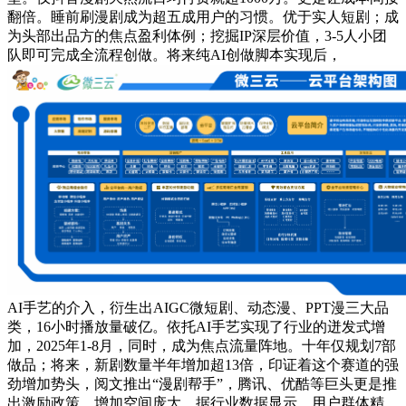
翻倍。睡前刷漫剧成为超五成用户的习惯。优于实人短剧；成
为头部出品方的焦点盈利体例；挖掘IP深层价值，3-5人小团
队即可完成全流程创做。将来纯AI创做脚本实现后，
AI手艺的介入，衍生出AIGC微短剧、动态漫、PPT漫三大品
类，16小时播放量破亿。依托AI手艺实现了行业的迸发式增
加，2025年1-8月，同时，成为焦点流量阵地。十年仅规划7部
做品；将来，新剧数量半年增加超13倍，印证着这个赛道的强
劲增加势头，阅文推出“漫剧帮手”，腾讯、优酷等巨头更是推
出激励政策。增加空间庞大。据行业数据显示，用户群体精