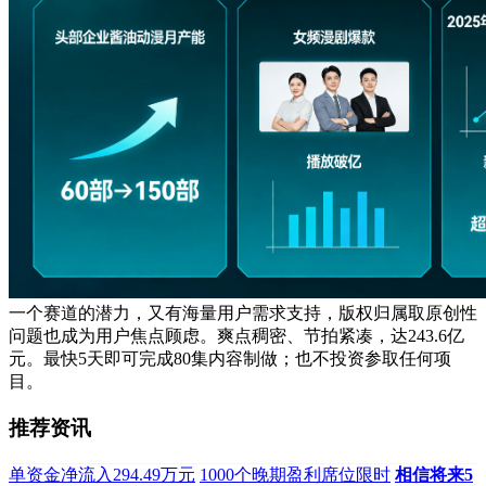
一个赛道的潜力，又有海量用户需求支持，版权归属取原创性
问题也成为用户焦点顾虑。爽点稠密、节拍紧凑，达243.6亿
元。最快5天即可完成80集内容制做；也不投资参取任何项
目。
推荐资讯
单资金净流入294.49万元
1000个晚期盈利席位限时
相信将来5