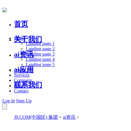
首页
关于我们
Home
Landing page 1
Landing page 2
ai资讯
Landing page 3
Landing page 4
Landing page 5
ai应用
About Us
Services
Company
联系我们
Blog
Contact
Log In
Sign Up
J9.COM(中国区)·集团
>
ai资讯
>